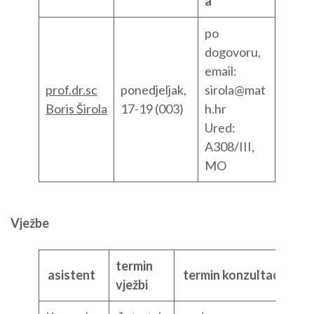
a
po
dogovoru,
email:
prof.dr.sc
ponedjeljak,
sirola@mat
Boris Širola
17-19 (003)
h.hr
Ured:
A308/III,
MO
Vježbe
termin
asistent
termin konzultacija
vježbi