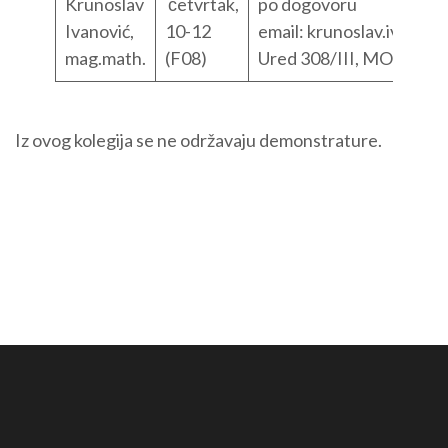
Krunoslav
četvrtak,
po dogovoru
Ivanović,
10-12
email: krunoslav.ivanov
mag.math.
(F08)
Ured 308/III, MO
Iz ovog kolegija se ne održavaju demonstrature.