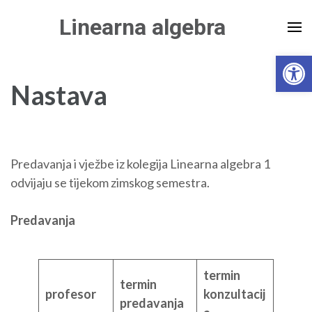
Skip
Linearna algebra
to
content
Open 
(Press
Enter)
Nastava
Predavanja i vježbe iz kolegija Linearna algebra 1
odvijaju se tijekom zimskog semestra.
Predavanja
termin
termin
profesor
konzultacij
predavanja