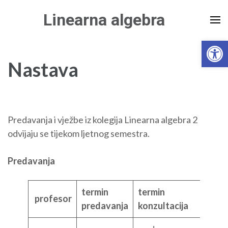
Skip
Linearna algebra
to
content
Open 
(Press
Enter)
Nastava
Predavanja i vježbe iz kolegija Linearna algebra 2
odvijaju se tijekom ljetnog semestra.
Predavanja
termin
termin
profesor
predavanja
konzultacija