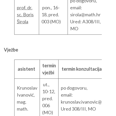
po dogovoru,
prof. dr.
pon., 16-
email:
sc. Boris
18, pred.
sirola@math.hr
Širola
003 (MO)
Ured: A308/III,
MO
Vježbe
termin
asistent
termin konzultacija
vježbi
ut.,
Krunoslav
po dogovoru,
10-12,
Ivanović,
email:
pred.
mag.
krunoslav.ivanovic@math.h
006
math.
Ured 308/III, MO
(MO)