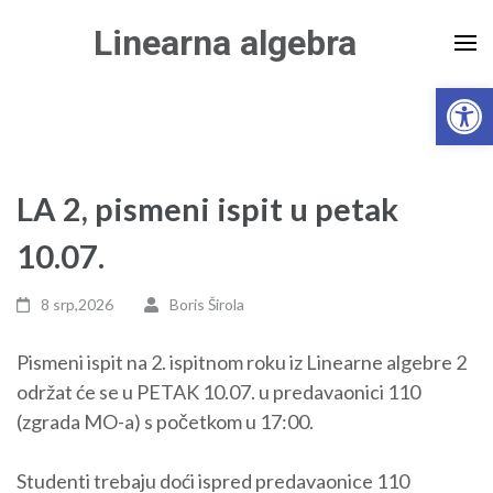
Skip
Linearna algebra
to
content
Open 
(Press
Enter)
LA 2, pismeni ispit u petak
10.07.
8 srp,2026
Boris Širola
Pismeni ispit na 2. ispitnom roku iz Linearne algebre 2
održat će se u PETAK 10.07. u predavaonici 110
(zgrada MO-a) s početkom u 17:00.
Studenti trebaju doći ispred predavaonice 110