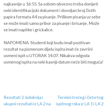
najkasnije u 16:55. Sa sobom obvezno treba donijeti
neki identifikacijski dokument i dovoljan broj čistih
papira formata A4 za pisanje. Prilikom pisanja uz sebe
se može imati samo pribor za pisanje i brisanje. Može
se imati napitke i grickalice.
NAPOMENA. Studenti koji budu imali pozitivan
rezultat na pismenom dijelu ispita imat će završni
usmeni ispit u UTORAK 14.07. Nikakva odgoda
usmenog ispita na neki kasniji datum neće biti moguća!
Navigacija
Rezultati 2. kolokvija i
Termini trećeg i četvrtog
ukupni rezultati iz LA 2 na
ispitnog roka iz LA 1 i LA 2