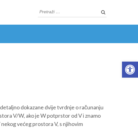
Pretraži:
Open 
 detaljno dokazane dvije tvrdnje o računanju
ostora V/W, ako je W potprstor od V i znamo
 nekog većeg prostora V, s njihovim