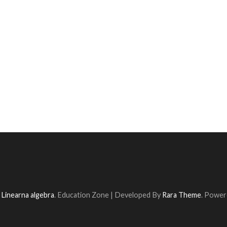
6
Linearna algebra
.
Education Zone | Developed By
Rara Theme
. Power