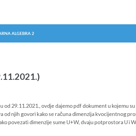
ARNA ALGEBRA 2
.11.2021.)
nju od 29.11.2021., ovdje dajemo pdf dokument u kojemu su
a od njih govori kako se računa dimenzija kvocijentnog pr
kako povezati dimenzije sume U+W, dvaju potprostora U i W