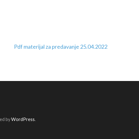
Pdf materijal za predavanje 25.04.2022
ed by
WordPress
.