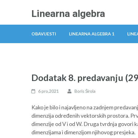
Skip
Linearna algebra
to
content
(Press
OBAVIJESTI
LINEARNA ALGEBRA 1
LINE
Enter)
Dodatak 8. predavanju (29
6 pro,2021
Boris Širola
Kako je bilo i najavljeno na zadnjem predava
dimenzija određenih vektorskih prostora. Prv
dimenzije od V i od W. Druga tvrdnja govori 
dimenzijama i dimenzijom njihovog presjeka.