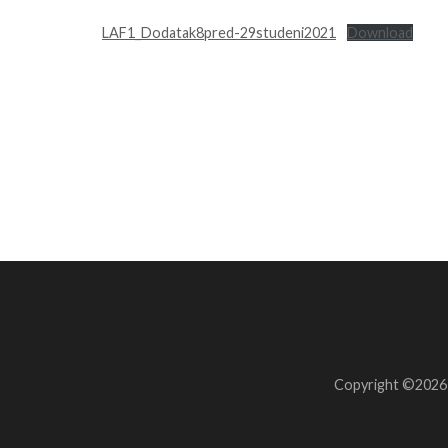
LAF1_Dodatak8pred-29studeni2021
Download
Navigacija
objava
Copyright ©202