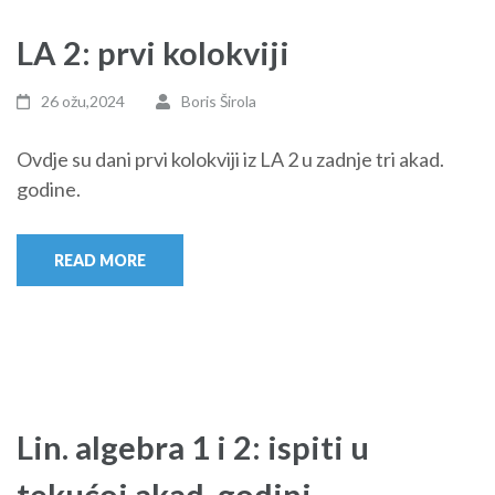
LA 2: prvi kolokviji
26 ožu,2024
Boris Širola
Ovdje su dani prvi kolokviji iz LA 2 u zadnje tri akad.
godine.
READ MORE
Lin. algebra 1 i 2: ispiti u
tekućoj akad. godini