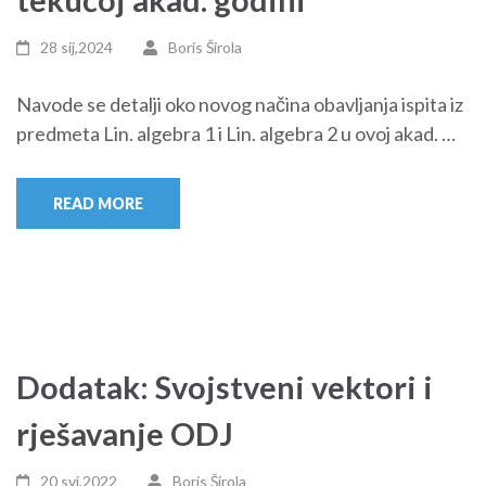
28 sij,2024
Boris Širola
Navode se detalji oko novog načina obavljanja ispita iz
predmeta Lin. algebra 1 i Lin. algebra 2 u ovoj akad. …
READ MORE
Dodatak: Svojstveni vektori i
rješavanje ODJ
20 svi,2022
Boris Širola