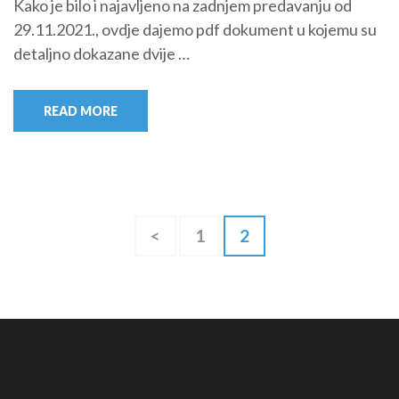
Kako je bilo i najavljeno na zadnjem predavanju od
29.11.2021., ovdje dajemo pdf dokument u kojemu su
detaljno dokazane dvije …
READ MORE
Brojevi
Page
Page
<
1
2
stranica
objava