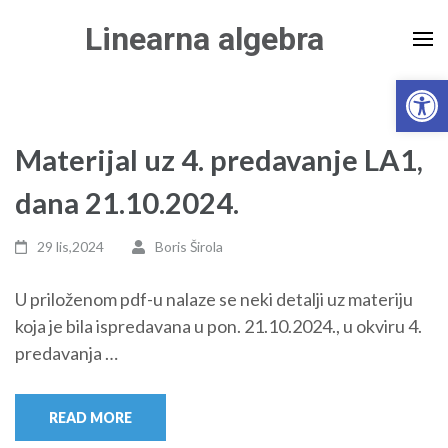
Skip
Linearna algebra
to
content
Open 
(Press
Enter)
Materijal uz 4. predavanje LA1,
dana 21.10.2024.
29 lis,2024
Boris Širola
U priloženom pdf-u nalaze se neki detalji uz materiju
koja je bila ispredavana u pon. 21.10.2024., u okviru 4.
predavanja …
READ MORE